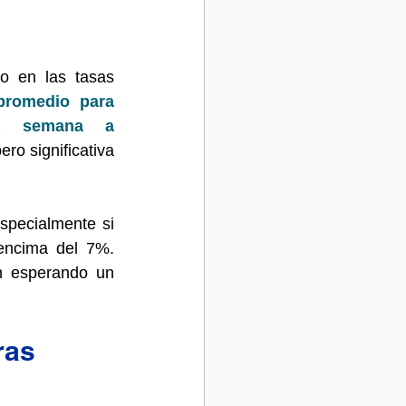
o en las tasas 
promedio para 
a semana a 
ero significativa 
especialmente si 
encima del 7%. 
 esperando un 
ras 