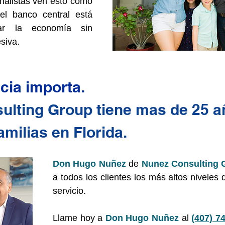
nalistas ven esto como 
l banco central está 
lar la economía sin 
siva.
cia importa.
ulting Group tiene mas de 25 a
milias en Florida.
Don Hugo Nuñez
 de 
Nunez Consulting 
a todos los clientes los más altos niveles 
servicio. 
Llame hoy a 
Don Hugo Nuñez
 al 
(407) 7