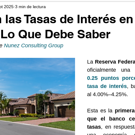
pt 2025
3 min de lectura
Bienes Raíces en Orlando
Vender Casa en Orlando
Invers
 las Tasas de Interés en
 Lo Que Debe Saber
e 
Nunez Consulting Group
La 
Reserva Federa
oficialmente una
0.25 puntos porce
tasa de interés
, b
al 4.00%–4.25%. 
Esta es la 
primera
que el banco cen
tasas
, en respuest