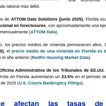
una economía 
do laboral más débil.
os de 
ATTOM Data Solutions (junio 2025)
, Florida oc
acional en foreclosures
, con aproximadamente una ejec
 mensualmente (
ATTOM Data
).
5)
, el 
precio medio de una vivienda en Florida es 
el año anterior (
Redfin Housing Market Data
).
Oficina Administrativa de los Tribunales de EE.UU.
rota en Florida aumentaron un 
23.5%
 en el período d
 de 2025 (
U.S. Courts Bankruptcy Filings
).
 afectan las tasas de i