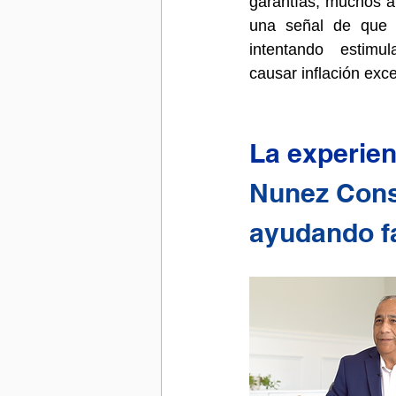
garantías, muchos a
una señal de que e
intentando estimu
causar inflación exce
La experien
Nunez Cons
ayudando fa