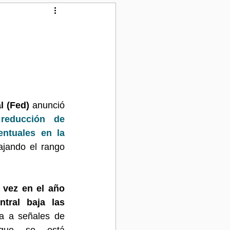
ión Inmobiliaria en Florida
l (Fed)
 anunció 
 
reducción de 
ntuales en la 
ajando el rango 
 vez en el año 
tral baja las 
a a señales de 