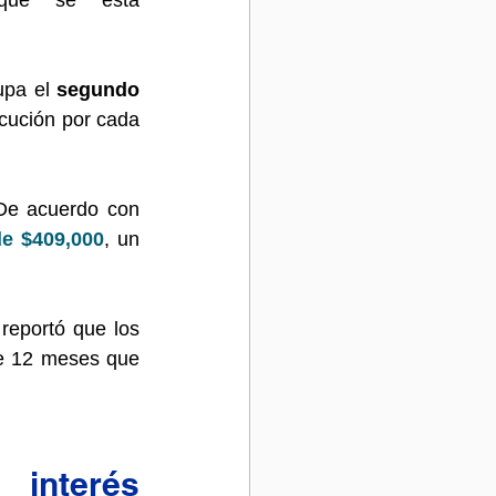
que se está 
upa el 
segundo 
ución por cada 
Al mismo tiempo, los precios medios de vivienda permanecen altos. De acuerdo con 
de $409,000
, un 
 reportó que los 
e 12 meses que 
nterés 