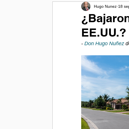
Hugo Nunez
18 se
Compra de Casa en Florida
¿Bajaron
EE.UU.?
Ayuda con Foreclosure en Florida
- 
Don Hugo Nuñez
 d