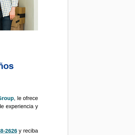
ños 
Group
, le ofrece 
de experiencia y 
48-2626
 y reciba 