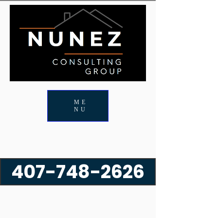
ME
NU
407-748-2626