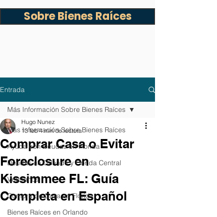
Sobre Bienes Raíces
Entrada
Más Información Sobre Bienes Raíces
Hugo Nunez
Más Información Sobre Bienes Raíces
13 feb
4 min de lectura
Comprar Casa o Evitar
Ayuda con Deudas en Florida
Foreclosure en
Deudas en Orlando y Florida Central
Kissimmee FL: Guía
Veteranos
Completa en Español
Compra de Casa en Florida
Bienes Raíces en Orlando