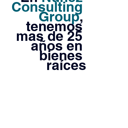
Consulting 
Group
, 
tenemos 
mas de 25 
años en 
bienes 
raíces