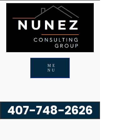
ME
NU
407-748-2626