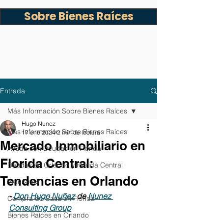
Sobre Bienes Raíces
Entrada
Más Información Sobre Bienes Raíces
Hugo Nunez
Más Información Sobre Bienes Raíces
17 ene 2024
2 min de lectura
Mercado Inmobiliario en
Ayuda con Deudas en Florida
Florida Central:
Deudas en Orlando y Florida Central
Tendencias en Orlando
Veteranos
- 
Don Hugo Nuñez
 de 
Nunez 
Compra de Casa en Florida
Consulting Group
Bienes Raíces en Orlando