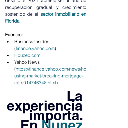
desafío, el 2024 promete ser un año de 
recuperación gradual y crecimiento 
sostenido de el 
sector inmobiliario en 
Florida
.
Fuentes:
Business Insider 
(
finance.yahoo.com
)​​
Houzeo.com
Yahoo News​​ 
(
https://finance.yahoo.com/news/ho
using-market-breaking-mortgage-
rate-014746348.html
)
La 
experiencia 
importa. 
En 
Nunez 