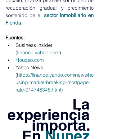
desafío, el 2024 promete ser un año de 
recuperación gradual y crecimiento 
sostenido de el 
sector inmobiliario en 
Florida
.
Fuentes:
Business Insider 
(
finance.yahoo.com
)​​
Houzeo.com
Yahoo News​​ 
(
https://finance.yahoo.com/news/ho
using-market-breaking-mortgage-
rate-014746348.html
)
La 
experiencia 
importa. 
En 
Nunez 