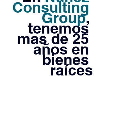
Consulting 
Group
, 
tenemos 
mas de 25 
años en 
bienes 
raíces