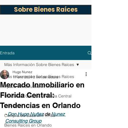
Sobre Bienes Raíces
Entrada
Más Información Sobre Bienes Raíces
Hugo Nunez
Más Información Sobre Bienes Raíces
17 ene 2024
2 min de lectura
Mercado Inmobiliario en
Ayuda con Deudas en Florida
Florida Central:
Deudas en Orlando y Florida Central
Tendencias en Orlando
Veteranos
- 
Don Hugo Nuñez
 de 
Nunez 
Compra de Casa en Florida
Consulting Group
Bienes Raíces en Orlando