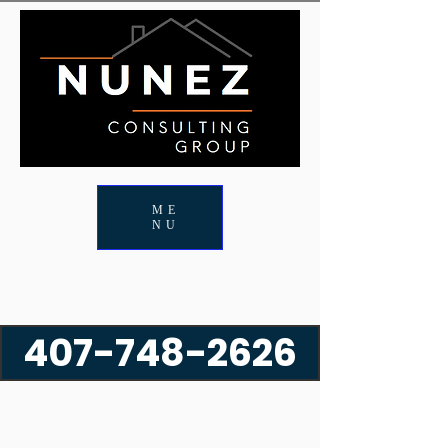
ME
NU
407-748-2626